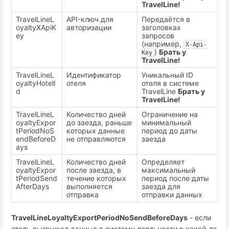
TravelLine!
TravelLineL
API-ключ для
Передаётся в
oyaltyXApiK
авторизации
заголовках
ey
запросов
(например,
X-Api-
)
Брать у
Key
TravelLine!
TravelLineL
Идентификатор
Уникальный ID
oyaltyHotelI
отеля
отеля в системе
d
TravelLine
Брать у
TravelLine!
TravelLineL
Количество дней
Ограничение на
oyaltyExpor
до заезда, раньше
минимальный
tPeriodNoS
которых данные
период до даты
endBeforeD
не отправляются
заезда
ays
TravelLineL
Количество дней
Определяет
oyaltyExpor
после заезда, в
максимальный
tPeriodSend
течение которых
период после даты
AfterDays
выполняется
заезда для
отправка
отправки данных
TravelLineLoyaltyExportPeriodNoSendBeforeDays
- если
отель выгружал данные в систему лояльности в какой-то