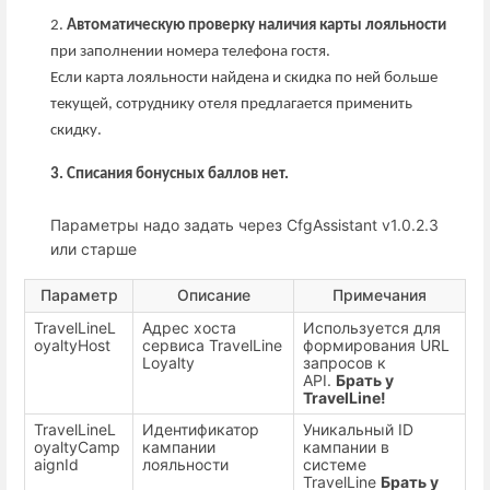
2.
Автоматическую проверку наличия карты лояльности
при заполнении номера телефона гостя.
Если карта лояльности найдена и скидка по ней больше
текущей, сотруднику отеля предлагается применить
скидку.
3. Списания бонусных баллов нет.
Параметры надо задать через CfgAssistant v1.0.2.3
или старше
Параметр
Описание
Примечания
TravelLineL
Адрес хоста
Используется для
oyaltyHost
сервиса TravelLine
формирования URL
Loyalty
запросов к
API.
Брать у
TravelLine!
TravelLineL
Идентификатор
Уникальный ID
oyaltyCamp
кампании
кампании в
aignId
лояльности
системе
TravelLine
Брать у