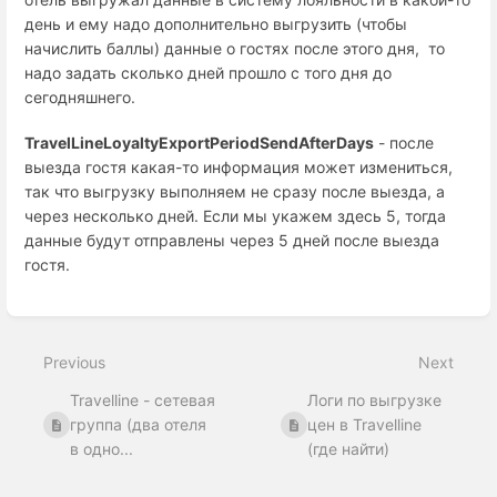
день и ему надо дополнительно выгрузить (чтобы
начислить баллы) данные о гостях после этого дня, то
надо задать сколько дней прошло с того дня до
сегодняшнего.
TravelLineLoyaltyExportPeriodSendAfterDays
- после
выезда гостя какая-то информация может измениться,
так что выгрузку выполняем не сразу после выезда, а
через несколько дней. Если мы укажем здесь 5, тогда
данные будут отправлены через 5 дней после выезда
гостя.
Enter
section
select
Previous
Next
mode
Travelline - сетевая
Логи по выгрузке
группа (два отеля
цен в Travelline
в одно...
(где найти)