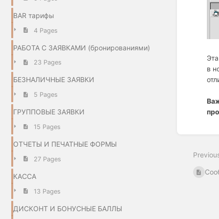
BAR тарифы
4 Pages
РАБОТА С ЗАЯВКАМИ (бронированиями)
Эта
23 Pages
в н
отл
БЕЗНАЛИЧНЫЕ ЗАЯВКИ
5 Pages
Важ
про
ГРУППОВЫЕ ЗАЯВКИ
15 Pages
Enter
section
ОТЧЕТЫ И ПЕЧАТНЫЕ ФОРМЫ
select
Previou
mode
27 Pages
Соо
КАССА
13 Pages
ДИСКОНТ И БОНУСНЫЕ БАЛЛЫ