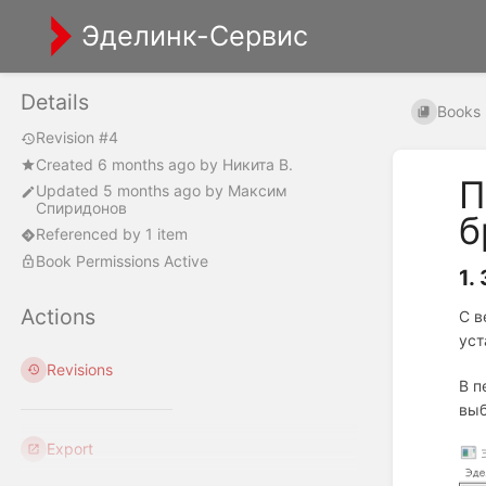
Эделинк-Сервис
Details
Books
Revision #4
Created
6 months ago
by
Никита В.
П
Updated
5 months ago
by
Максим
Спиридонов
б
Referenced by 1 item
Book Permissions Active
1.
Actions
С в
уст
Revisions
В п
выб
Export