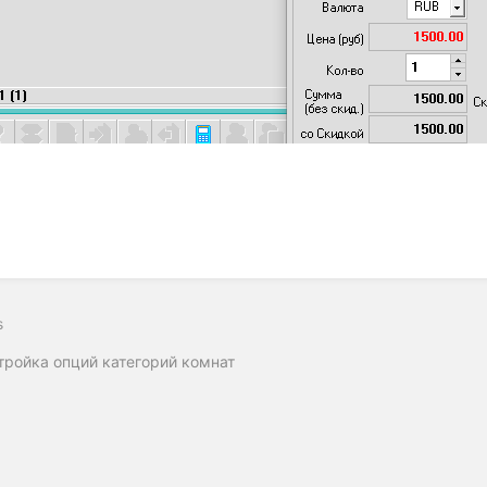
s
тройка опций категорий комнат