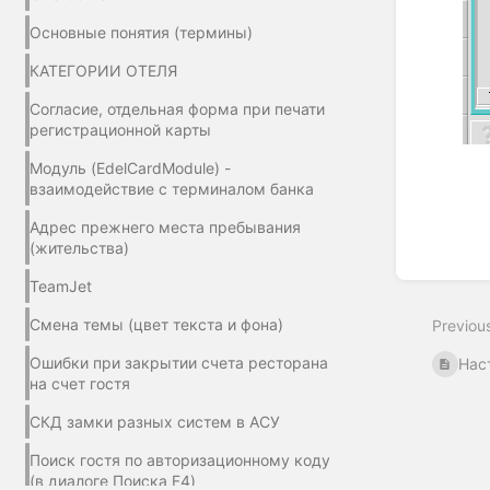
Основные понятия (термины)
КАТЕГОРИИ ОТЕЛЯ
Согласие, отдельная форма при печати
регистрационной карты
Модуль (EdelCardModule) -
взаимодействие с терминалом банка
Адрес прежнего места пребывания
(жительства)
Enter
TeamJet
section
select
Смена темы (цвет текста и фона)
Previou
mode
Ошибки при закрытии счета ресторана
Нас
на счет гостя
СКД замки разных систем в АСУ
Поиск гостя по авторизационному коду
(в диалоге Поиска F4)